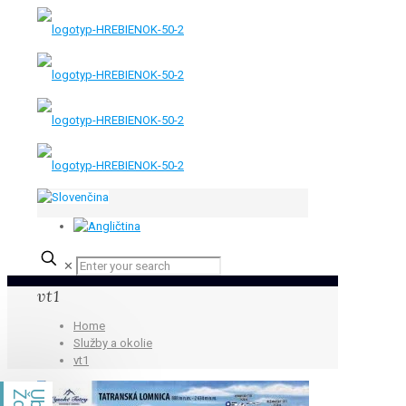
✕
vt1
Home
Služby a okolie
vt1