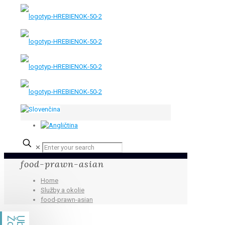
✕
food-prawn-asian
Home
Služby a okolie
food-prawn-asian