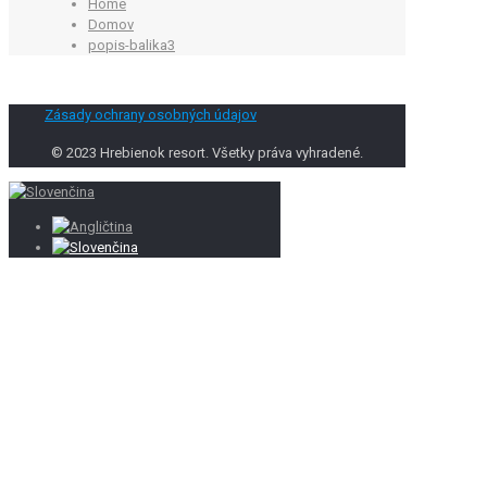
Home
Domov
popis-balika3
Zásady ochrany osobných údajov
© 2023 Hrebienok resort. Všetky práva vyhradené.