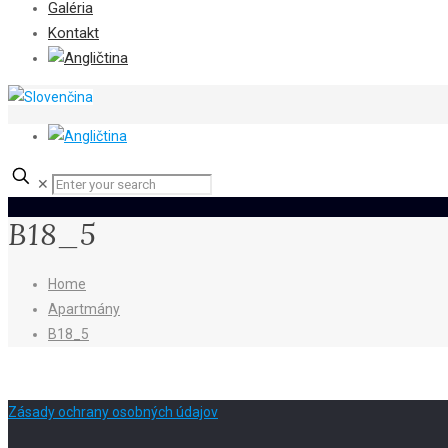
Galéria
Kontakt
✕
B18_5
Home
Apartmány
B18_5
Zásady ochrany osobných údajov