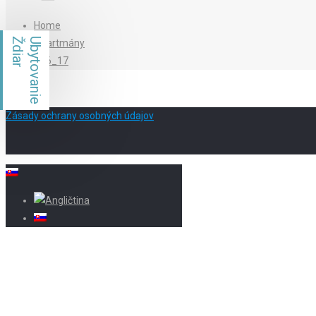
Home
Ždiar
Ubytovanie
Apartmány
B16_17
Zásady ochrany osobných údajov