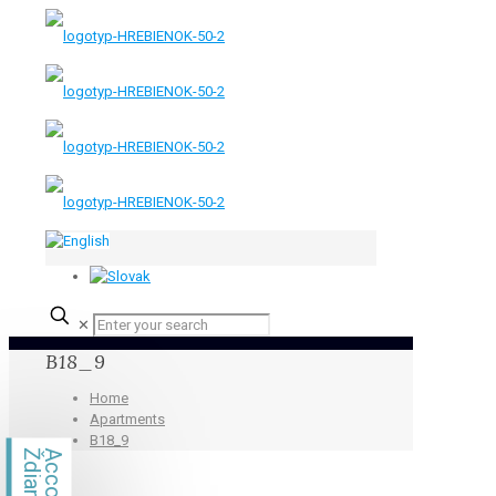
✕
B18_9
Home
Apartments
B18_9
Ždiar