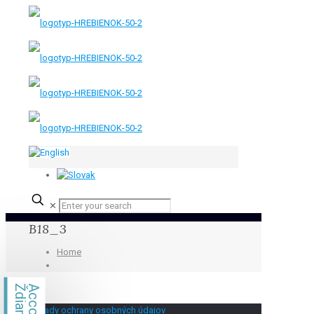
✕
B18_3
Home
Ždiar
Zásady ochrany osobných údajov